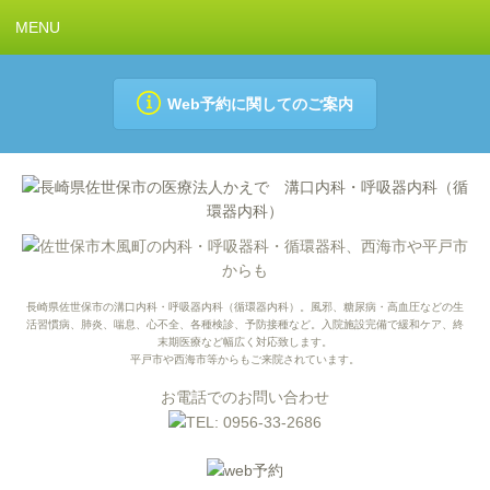
MENU
Web予約
に関してのご案内
長崎県佐世保市の溝口内科・呼吸器内科（循環器内科）。風邪、糖尿病・高血圧などの生
活習慣病、肺炎、喘息、心不全、各種検診、予防接種など。入院施設完備で緩和ケア、終
末期医療など幅広く対応致します。
平戸市や西海市等からもご来院されています。
お電話でのお問い合わせ