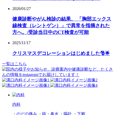
2026/01/27
健康診断やがん検診の結果、 「胸部エックス
線検査（レントゲン）」で異常を指摘された
方へ。/受診当日中のCT検査が可能
2025/11/17
クリスマスデコレーションはじめました🎅🌟
一覧はこちら
内科
・のどの痛み ・咳・鼻水 ・嘔吐 ・下痢