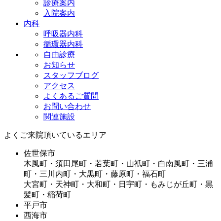
診療案内
入院案内
内科
呼吸器内科
循環器内科
自由診療
お知らせ
スタッフブログ
アクセス
よくあるご質問
お問い合わせ
関連施設
よくご来院頂いているエリア
佐世保市
木風町・須田尾町・若葉町・山祇町・白南風町・三浦
町・三川内町・大黒町・藤原町・福石町
大宮町・天神町・大和町・日宇町・もみじが丘町・黒
髪町・稲荷町
平戸市
西海市