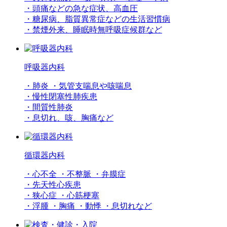
・頭痛などの急な症状、高血圧
・糖尿病、脂質異常症などの生活習慣病
・禁煙外来、睡眠時無呼吸症候群など
呼吸器内科
・肺炎 ・気管支喘息や咳喘息
・慢性閉塞性肺疾患
・間質性肺炎
・息切れ、咳、胸痛など
循環器内科
・心不全 ・不整脈 ・弁膜症
・先天性心疾患
・狭心症 ・心筋梗塞
・浮腫 ・胸痛 ・動悸 ・息切れなど