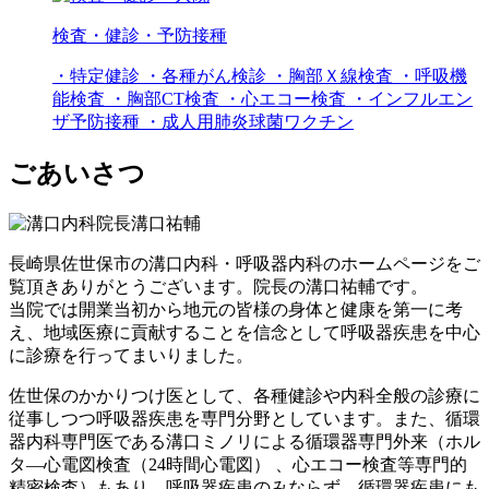
検査・健診・予防接種
・特定健診 ・各種がん検診 ・胸部Ｘ線検査 ・呼吸機
能検査 ・胸部CT検査 ・心エコー検査 ・インフルエン
ザ予防接種 ・成人用肺炎球菌ワクチン
ごあいさつ
長崎県佐世保市の溝口内科・呼吸器内科のホームページをご
覧頂きありがとうございます。院長の溝口祐輔です。
当院では開業当初から地元の皆様の身体と健康を第一に考
え、地域医療に貢献することを信念として呼吸器疾患を中心
に診療を行ってまいりました。
佐世保のかかりつけ医として、各種健診や内科全般の診療に
従事しつつ呼吸器疾患を専門分野としています。また、循環
器内科専門医である溝口ミノリによる循環器専門外来（ホル
タ―心電図検査（24時間心電図） 、心エコー検査等専門的
精密検査）もあり、呼吸器疾患のみならず、循環器疾患にも