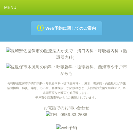
MENU
Web予約
に関してのご案内
長崎県佐世保市の溝口内科・呼吸器内科（循環器内科）。風邪、糖尿病・高血圧などの生
活習慣病、肺炎、喘息、心不全、各種検診、予防接種など。入院施設完備で緩和ケア、終
末期医療など幅広く対応致します。
平戸市や西海市等からもご来院されています。
お電話でのお問い合わせ