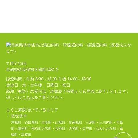
〒857-1166
長崎県佐世保市木風町1451-2
診療時間：午前 8:30～12:30 午後 14:00～18:00
休診日：水・土午後、日曜日・祭日
新患（初診）の受付は、診療終了時間よりも早めに終了いたします。
詳しくは
こちら
をご覧ください。
よくご来院頂いているエリア
佐世保市
木風町・須田尾町・若葉町・山祇町・白南風町・三浦町・三川内町・大黒
町・藤原町・福石町
大宮町・天神町・大和町・日宇町・もみじが丘町・黒
髪町・稲荷町